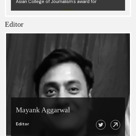
Asian College of Journalism's award for
investigative journalism and the Prem Bhatia
award for environmental journalism. He has
previously worked in editorial positions at
The
Editor
Business Standard
, Scroll.in,
The Hindu
,
The
Times of India
and
Down To Earth.
He has also
been the Media Lead at National Foundation for
India and a Partner at Land Conflict Watch
besides advising several media and non-profit
organisations in pro-bono capacity.
Mayank Aggarwal
Editor