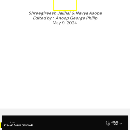
Shreegireesh Jalihal
&
Navya Asopa
Edited by :
Anoop George Philip
May 9, 2024
Share
हिंदी
Visual:
Nitin Sethi/AI