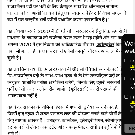
राजपत्रित पदों पर भर्ती के लिए कंप्यूटर आधारित ऑनलाइन सामान्य
पात्रता परीक्षा आयोजित करने हेतु एक स्वतंत्र, पेशेवर, विशेषज्ञ संगठन के
रूप में एक राष्ट्रीय भर्ती एजेंसी स्थापित करना प्रस्तावित है।"
यह घोषणा फरवरी 2020 में की गई थी। सरकार को सैद्धांतिक रूप से ही
एनआरए के कामकाज की रूपरेखा तैयार करने में छह महीने और लग गए।
Wan
अगस्त 2020 में इस निकाय को आधिकारिक तौर पर '
अधिसूचित
' किया
web
गया, जो बताता है कि एक सरकारी एजेंसी कानूनी तौर पर अस्तित्व में आ
चुकी है।
I 
re
यह तय किया गया कि एनआरए ग्रुप बी और सी (निचले स्तर के पद) के
co
गैर-राजपत्रित पदों के साथ-साथ ग्रुप बी के ऐसे राजपत्रित पदों के लिए
I 
कंप्यूटर-आधारित परीक्षा आयोजित करेगी, जिनके लिए दूसरी सरकारी
an
or
भर्ती एजेंसी -- संघ लोक सेवा आयोग (यूपीएससी) -- से परामर्श की
आवश्यकता नहीं है।
I 
co
wr
यह केंद्र सरकार के विभिन्न हिस्सों में मध्य से जूनियर स्तर के पद हैं,
in
जिनमें हाई स्कूल से लेकर स्नातक तक की योग्यता रखने वाले लोगों के
लिए व्यापक अवसर हैं। ड्राइवर, कांस्टेबल, इलेक्ट्रीशियन, स्टेनोग्राफर,
स्टाफ नर्स से लेकर अकाउंटेंट और सब-इंस्पेक्टर, सभी इन श्रेणियों में
Ne
आते हैं।