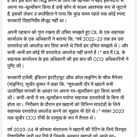
हैं और इस बात को सिद्ध करने के लिये कि खनिकों ने बेहद ईमानदारी से
अपना स्व-मूल्याँकन किया है उन्हें कौन से साक्ष्य आवश्यक रूप से जुटाने
है, इसको लेकर
द कलेक्टिव
ने पाया कि कुछ समय पहले तक कोई स्पष्ट
सरकारी दिशानिर्देश मौजूद नहीं था।
अपनी पहचान को गुप्त रखना ही उचित समझते हुए CIL के एक सहायक
कार्यालय के एक अधिकारी ने बताया कि, “वर्ष 2022-23 तक हम उस
दस्तावेज़ को अपलोड कर दिया करते थे जिसे हम उचित समझते थे। और
कभी-कभी हम कोई भी दस्तावेज़ अपलोड नहीं करते है।” बाद में CIL के
सहायक कार्यालय के इस अधिकारी की इस बात की CCO अधिकारियों ने
पुष्टि की।
सरकारी एजेंसी, इंडियन इंस्टीट्यूट ऑफ कोल माइनिंग के चीफ मैनेजर
(माइनिंग), सुधीर कुमार ने कहा कि, “शुरुआती दौर में खदानें सभी
उल्लेखित मानकों के आधार पर अपना स्व-मूल्याँकन पूरा किया करती
थी। कभी-कभी ये स्व-मूल्याँकन पर्याप्त सहायक दस्तावेज़ों के बिना भी
होता था। निरीक्षण के दौरान हम खदानों को विभिन्न मापदंडों के लिये
सहायक दस्तावेज़ अपलोड करने का सुझाव भी देते थे।” नवंबर 2023
तक सुधीर CCO राँची के प्रमुख के रूप में तैनात थे।
वर्ष 2023-24 से कोयला मंत्रालय ने खदानों की रेटिंग के लिये विस्तृत
दिशानिर्देश जारी कर दिये है जिसके अनुसार खदानों को अपने स्व-