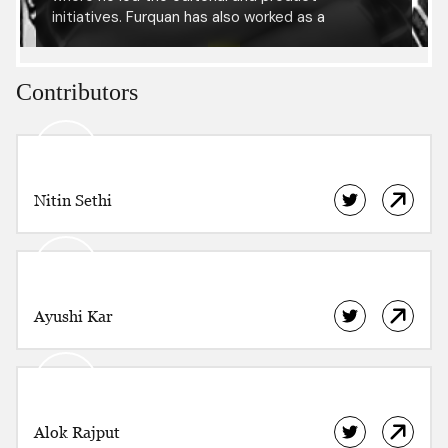
initiatives. Furquan has also worked as a
researcher with the International Center for
Journalists and been a fellow at the Reuters
Institute for the Study of Journalism, University
Contributors
of Oxford. He has presented his research at
several academic conferences including the
International Journalism Festival in Italy, at the
UNESCO Press Freedom Day celebration in
Ethiopia and at the Kabul University.
Nitin Sethi
Ayushi Kar
Alok Rajput