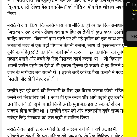
थे । मराठे द्वारा पेश ब्लूप्रिंट- “डबलिंग ऑफ फार्मर्स इनकम थ्रू मार्केट
I 
ड्रिवन, एग्री लिंक्ड मेड इन इंडिया” को नीति आयोग ने हाथोंहाथ अपना
co
लिया ।
wr
in
मराठे ने दावा किया कि उनके पास नया मौलिक एवं व्यावहारिक समाधान है
जिसका सरकार को परीक्षण करना चाहिए एवं तेज़ी से कुछ कदम उठाने
Ne
चाहिए मसलन- किसानों द्वारा पट्टे पर ली गई ज़मीन को एक साथ लाना,
सरकारी मदद से एक बड़ी विपणन कंपनी बनाना, साथ ही प्रसंस्करण एवं
कृषि कार्य हेतु छोटी कंपनियों का निर्माण करना । इन कंपनियों को कृषि
उत्पाद बनाने और बेचने के लिए मिलकर कार्य करना था । जो किसान
अपनी ज़मीन पट्टे पर देते वो भी इसका हिस्सा हो सकते थे एवं मिलने वाले
लाभ के भागीदार बन सकते थे । इससे उन्हें अधिक पैसा कमाने में मदद
मिलती और खेती बेहतर होती ।
उन्होंने इस पूरे कार्य की निगरानी के लिए एक विशेष 'टास्क फोर्स' गठित
करने की सिफारिश की । साथ ही एक कदम और आगे बढ़ाते हुए उन्होंने
उन 11 लोगों की सूची बनाई जिन्हें उनके मुताबिक इस टास्क फोर्स का
सदस्य होना चाहिए था । उन्होंने स्वयं को और तत्कालीन कृषि राज्य मंत्री
गजेंद्र सिंह शेखावत को उस सूची में शामिल किया ।
मराठे केवल इसी टास्क फोर्स के ही सदस्य नहीं थे । वर्ष 2018 में,
सॉफ्टवेयर कंपनी के इस मालिक को आयुष (पारंपरिक चिकित्सा) क्षेत्र की