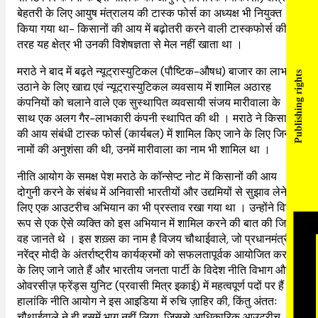
बेहतरी के लिए आयुष मंत्रालय की टास्क फोर्स का अध्यक्ष भी नियुक्त
किया गया था- किसानों की आय में बढ़ोतरी करने वाली टास्कफोर्स की
तरह यह क्षेत्र भी उनकी विशेषज्ञता से मेल नहीं खाता था ।
मराठे ने बाद में बढ़ते न्यूट्रास्युटिकल (पौष्टिक-औषध) बाजार का लाभ
Publishing rights
उठाने के लिए खाद्य एवं न्यूट्रास्युटिकल व्यवसाय में शामिल अठारह
कंपनियों को चलाने वाले एक सुस्थापित व्यवसायी संजय मारीवाला के
साथ एक अलग गैर-लाभकारी कंपनी स्थापित की थी । मराठे ने किसानों
की आय संबंधी टास्क फोर्स (कार्यबल) में शामिल किए जाने के लिए जिन 11
नामों की अनुशंसा की थी, उनमें मारीवाला का नाम भी शामिल था ।
नीति आयोग के समक्ष पेश मराठे के कॉन्सेप्ट नोट में किसानों की आय
दोगुनी करने के संबंध में अनिवासी भारतीयों और उद्यमियों से सुझाव लेने के
लिए एक आउटरीच अभियान का भी प्रस्ताव रखा गया था । उन्होंने विशेष
रूप से एक ऐसे व्यक्ति को इस अभियान में शामिल करने की बात की जिसे
वह जानते थे । इस शख़्स का नाम है विजय चौथाईवाले, जो प्रधानमंत्री
नरेंद्र मोदी के अंतर्राष्ट्रीय कार्यक्रमों को सफलतापूर्वक आयोजित करने
के लिए जाने जाते हैं और भारतीय जनता पार्टी के विदेश नीति विभाग और
ओवरसीज़ फ्रेंड्स युनिट (प्रवासी मित्र इकाई) में महत्वपूर्ण पदों पर हैं ।
हालांकि नीति आयोग ने इस आइडिया में रुचि ज़ाहिर की, किंतु अंततः
चौथाईवाले ने ही इसमें भाग नहीं लिया, जिससे आधिकारिक आउटरीच