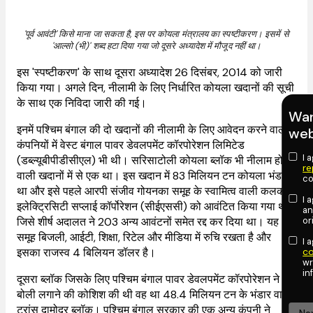
'पूर्व आवंटी' किसे माना जा सकता है, इस पर कोयला मंत्रालय का स्पष्टीकरण। इसमें से
'आल्सो (भी)' शब्द हटा दिया गया जो दूसरे अध्यादेश में मौजूद नहीं था।
इस 'स्पष्टीकरण' के साथ दूसरा अध्यादेश 26 दिसंबर, 2014 को जारी
किया गया। अगले दिन, नीलामी के लिए निर्धारित कोयला खदानों की सूची
के साथ एक निविदा जारी की गई।
Wan
इनमें पश्चिम बंगाल की दो खदानों की नीलामी के लिए आवेदन करने वाली
web
कंपनियों में वेस्ट बंगाल पावर डेवलपमेंट कॉरपोरेशन लिमिटेड
I 
(डब्ल्यूबीपीडीसीएल) भी थी। सरिसाटोली कोयला ब्लॉक भी नीलाम होने
re
वाली खदानों में से एक था। इस खदान में 83 मिलियन टन कोयला भंडार
co
था और इसे पहले आरपी संजीव गोयनका समूह के स्वामित्व वाली कलकत्ता
I 
इलेक्ट्रिसिटी सप्लाई कॉर्पोरेशन (सीईएससी) को आवंटित किया गया था,
an
or
जिसे शीर्ष अदालत ने 203 अन्य आवंटनों समेत रद्द कर दिया था। यह
समूह बिजली, आईटी, शिक्षा, रिटेल और मीडिया में रुचि रखता है और
I 
co
इसका राजस्व 4 बिलियन डॉलर है।
wr
in
दूसरा ब्लॉक जिसके लिए पश्चिम बंगाल पावर डेवलपमेंट कॉरपोरेशन ने
बोली लगाने की कोशिश की थी वह था 48.4 मिलियन टन के भंडार वाला
ट्रांस दामोदर ब्लॉक। पश्चिम बंगाल सरकार की एक अन्य कंपनी ने