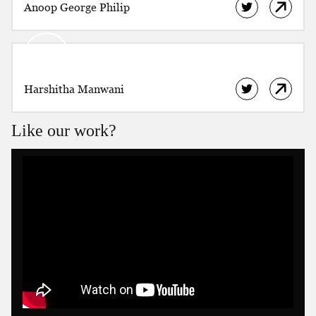
Anoop George Philip
organisations in pro-bono capacity.
Harshitha Manwani
Like our work?