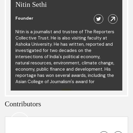
Nitin Sethi
Founder
Nitin is a journalist and trustee of The Reporters
Collective Trust. He is also visiting faculty at
Ashoka University. He has written, reported and
investigated for two decades on the
intersections of India's political economy,
natural resources, environment, climate change,
economy, public finance and development. His
reportage has won several awards, including the
Asian College of Journalism's award for
investigative journalism and the Prem Bhatia
award for environmental journalism. He has
previously worked in editorial positions at
The
Contributors
Business Standard
, Scroll.in,
The Hindu
,
The
Times of India
and
Down To Earth.
He has also
been the Media Lead at National Foundation for
India and a Partner at Land Conflict Watch
besides advising several media and non-profit